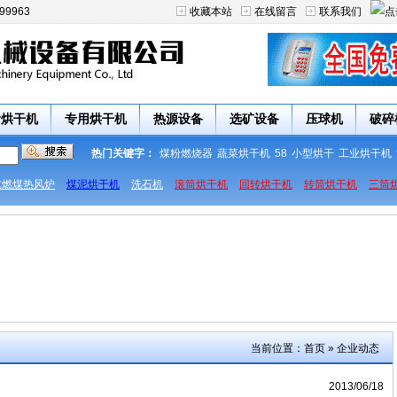
99963
收藏本站
在线留言
联系我们
食烘干机
专用烘干机
热源设备
选矿设备
压球机
破碎
热门关键字：
煤粉燃烧器
蔬菜烘干机
58
小型烘干
工业烘干机
式燃煤热风炉
煤泥烘干机
洗石机
滚筒烘干机
回转烘干机
转筒烘干机
三筒
当前位置：
首页
»
企业动态
2013/06/18