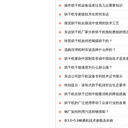
操作烘干机设备温度过高几点重要知识
烘干机专家级技术在郑州东达
煤泥烘干机在煤泥中使用的技术工艺
东达烘干机厂家分析烘干机拖轮磨损的情
转筒烘干机如何把褐煤烘干的？
选购压球机时应该选择什么样的？
烘干机要由中国制造变成中国创造才是发
烘干机干燥速度为什么那么慢？
东达公司烘干机设备专利技术证书展示
特别提示：滚筒式烘干机须符合生态要求
烘干机在烘干过程中能量消耗的降低措施
烘干机的广泛使用带动了众多行业的发展
钢厂如何利用污泥和钢渣呢？
Φ3.6×5.8棒磨机技术参数及价格