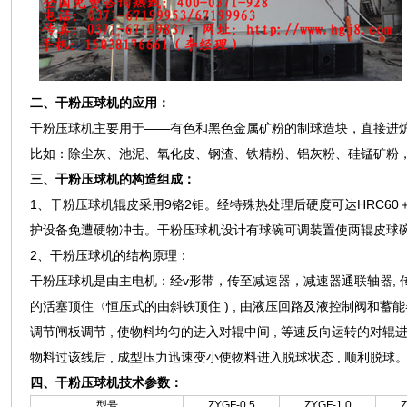
二、干粉压球机的应用：
干粉压球机主要用于——有色和黑色金属矿粉的制球造块，直接进
比如：除尘灰、池泥、氧化皮、钢渣、铁精粉、铝灰粉、硅锰矿粉
三、干粉压球机的构造组成：
1、干粉压球机辊皮采用9铬2钼。经特殊热处理后硬度可达HRC6
护设备免遭硬物冲击。干粉压球机设计有球碗可调装置使两辊皮球
2、干粉压球机的结构原理：
干粉压球机是由主电机：经v形带，传至减速器，减速器通联轴器, 传
的活塞顶住〈恒压式的由斜铁顶住 ) , 由液压回路及液控制阀和蓄能
调节闸板调节 , 使物料均匀的进入对辊中间 , 等速反向运转的对辊
物料过该线后 , 成型压力迅速变小使物料进入脱球状态 , 顺利脱球
四、干粉压球机技术参数：
型号
ZYGF-0.5
ZYGF-1.0
Z