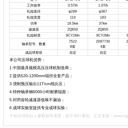
工作效率
0.5T/h
1.0T/h
轧辊直径
φ299
φ367
轧辊宽度
110
183
功率
18.5kw
37kw
减速器
ZQ650
ZQ850
轧辊材质
9CY2Mn
9CY2Mn
7522
2097730
轴承型号、数量
8套
4套
成品球形状
自定
自定
本公司压球机优势：
1.中国最具规模高压压球机制造商；
2.提供520-1200mm辊径全套产品；
3.强制预压输出11T/cm线比压；
4.特种轴承钢6000小时耐磨辊面；
5.封闭齿轮减速器低噪不漏油；
6.成球实验室提供专业成球实验；
干粉压球机
以上参数如有更新，恕不另行通知。正文来源：
www.hg