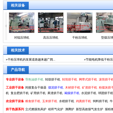
相关设备
机
对辊压球机
高压压球机
干粉压球机
型煤压
相关技术
»
干粉压球机的发展道路越来越广阔...
»
节能电机降低干粉压球
产品导航
专业烘干设备
导热油烘干机
转鼓烘干机
转筒烘干机
网带式烘干机
滚筒烘干
工业烘干设备
间接复合干燥器
煤泥烘干机
木材烘干机
矿渣烘干机
粉煤灰烘
机
复合肥烘干机
矿用烘干机
果渣烘干机
褐煤烘干机
水泥烘干机
球团烘干
农业烘干设备
粮食烘干机
玉米烘干机
水稻烘干机
鸡粪烘干机
饲料烘干机
牛
烘干热源系列
立式燃煤热风炉
秸秆气化炉
沸腾炉
新型高效煤气发生炉
煤粉