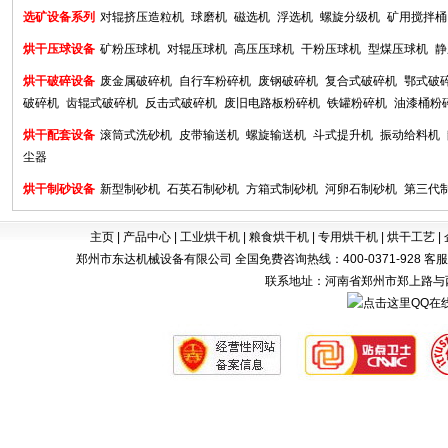
选矿设备系列
对辊挤压造粒机
球磨机
磁选机
浮选机
螺旋分级机
矿用搅拌桶
烘干压球设备
矿粉压球机
对辊压球机
高压压球机
干粉压球机
型煤压球机
静
烘干破碎设备
废金属破碎机
自行车粉碎机
废钢破碎机
复合式破碎机
鄂式破
破碎机
齿辊式破碎机
反击式破碎机
废旧电路板粉碎机
铁罐粉碎机
油漆桶粉
烘干配套设备
滚筒式洗砂机
皮带输送机
螺旋输送机
斗式提升机
振动给料机
尘器
烘干制砂设备
新型制砂机
石英石制砂机
方箱式制砂机
河卵石制砂机
第三代
主页
|
产品中心
|
工业烘干机
|
粮食烘干机
|
专用烘干机
|
烘干工艺
|
郑州市东达机械设备有限公司 全国免费咨询热线：400-0371-928 客服电话：0371-
联系地址：河南省郑州市郑上路与西四