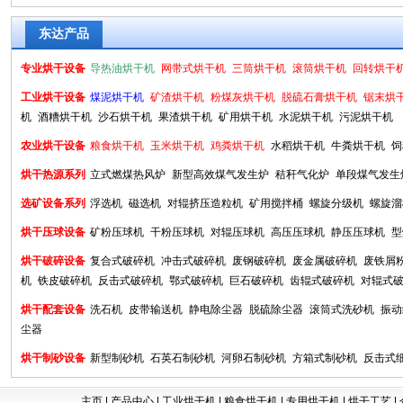
东达产品
专业烘干设备
导热油烘干机
网带式烘干机
三筒烘干机
滚筒烘干机
回转烘干
工业烘干设备
煤泥烘干机
矿渣烘干机
粉煤灰烘干机
脱硫石膏烘干机
锯末烘
机
酒糟烘干机
沙石烘干机
果渣烘干机
矿用烘干机
水泥烘干机
污泥烘干机
农业烘干设备
粮食烘干机
玉米烘干机
鸡粪烘干机
水稻烘干机
牛粪烘干机
饲
烘干热源系列
立式燃煤热风炉
新型高效煤气发生炉
秸秆气化炉
单段煤气发生
选矿设备系列
浮选机
磁选机
对辊挤压造粒机
矿用搅拌桶
螺旋分级机
螺旋溜
烘干压球设备
矿粉压球机
干粉压球机
对辊压球机
高压压球机
静压压球机
型
烘干破碎设备
复合式破碎机
冲击式破碎机
废钢破碎机
废金属破碎机
废铁屑
机
铁皮破碎机
反击式破碎机
鄂式破碎机
巨石破碎机
齿辊式破碎机
对辊式
烘干配套设备
洗石机
皮带输送机
静电除尘器
脱硫除尘器
滚筒式洗砂机
振动
尘器
烘干制砂设备
新型制砂机
石英石制砂机
河卵石制砂机
方箱式制砂机
反击式
主页
|
产品中心
|
工业烘干机
|
粮食烘干机
|
专用烘干机
|
烘干工艺
|