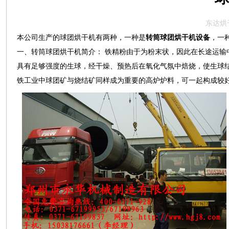
东达烘
本公司生产的球团
烘干机
有两种，一种是
转筒球团烘干机设备
，一
一、转筒球团烘干机简介： 铁精粉由于为粉末状，因此在长途运
具有足够强度的生球，经干燥、预热后在氧化气氛中焙烧，使生球
铁工业中球团矿与烧结矿同样成为重要的高炉炉料，可一起构成较