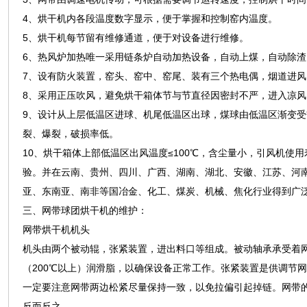
4、烘干机内各段温度数字显示，便于掌握和控制窑内温度。
5、烘干机每节留有维修通道，便于对设备进行维修。
6、热风炉加热唯一采用链条炉自动加热设备，自动上煤，自动除
7、设有防火装置，窑头、窑中、窑尾、装有三个热电偶，烟道进
8、采用正压吹风，避免烘干箱体节与节直径因密封不严，进入凉
9、设计从上层低温区进球、机尾低温区出球，煤球由低温区渐变受热
裂、爆裂，破损率低。
10、烘干箱体上部低温区出风温度≤100℃，含尘量小，引风机
验。并在云南、贵州、四川、广西、湖南、湖北、安徽、江苏、河
亚、东南亚、南非等国冶金、化工、煤炭、机械、焦化行业得到广
三、网带球团烘干机的维护：
网带烘干机机头
机头由两个被动辊，张紧装置，进出料口等组成。被动轴承承受着网
（200℃以上）润滑脂，以确保设备正常工作。张紧装置是供调节
一定要注意网带两边松紧尽量保持一致，以免拉偏引起掉链。网带
反而反之。