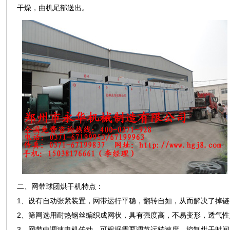
干燥，由机尾部送出。
二、网带球团烘干机特点：
1、设有自动张紧装置，网带运行平稳，翻转自如，从而解决了掉
2、筛网选用耐热钢丝编织成网状，具有强度高，不易变形，透气性
3、网带由调速电机传动，可根据需要调节运转速度，控制烘干时间