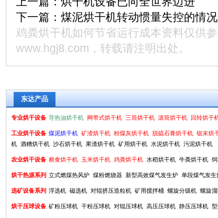
上一篇：
烘干机设备已向全世界迈进
下一篇：
煤泥烘干机转动惯量失控的情况
鸡粪烘干机如何节省运行成本资料仅供参
www.hgj8.com
，转载请注明出处。
东达产品
专业烘干设备
导热油烘干机
网带式烘干机
三筒烘干机
滚筒烘干机
回转烘干
工业烘干设备
煤泥烘干机
矿渣烘干机
粉煤灰烘干机
脱硫石膏烘干机
锯末烘
机
酒糟烘干机
沙石烘干机
果渣烘干机
矿用烘干机
水泥烘干机
污泥烘干机
农业烘干设备
粮食烘干机
玉米烘干机
鸡粪烘干机
水稻烘干机
牛粪烘干机
饲
烘干热源系列
立式燃煤热风炉
煤粉燃烧器
新型高效煤气发生炉
单段煤气发生
选矿设备系列
浮选机
磁选机
对辊挤压造粒机
矿用搅拌桶
螺旋分级机
螺旋溜
烘干压球设备
矿粉压球机
干粉压球机
对辊压球机
高压压球机
静压压球机
型