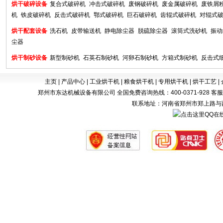
烘干破碎设备
复合式破碎机
冲击式破碎机
废钢破碎机
废金属破碎机
废铁屑
机
铁皮破碎机
反击式破碎机
鄂式破碎机
巨石破碎机
齿辊式破碎机
对辊式
烘干配套设备
洗石机
皮带输送机
静电除尘器
脱硫除尘器
滚筒式洗砂机
振动
尘器
烘干制砂设备
新型制砂机
石英石制砂机
河卵石制砂机
方箱式制砂机
反击式
主页
|
产品中心
|
工业烘干机
|
粮食烘干机
|
专用烘干机
|
烘干工艺
|
郑州市东达机械设备有限公司 全国免费咨询热线：400-0371-928 客服电话：0371-
联系地址：河南省郑州市郑上路与西四